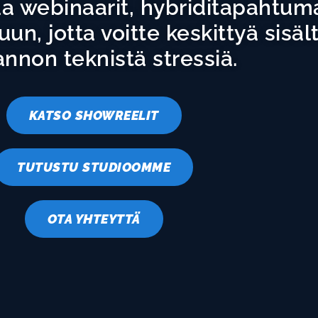
a webinaarit, hybriditapahtumat
un, jotta voitte keskittyä sisä
annon teknistä stressiä.
KATSO SHOWREELIT
TUTUSTU STUDIOOMME
OTA YHTEYTTÄ