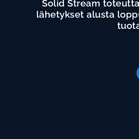
Solid Stream toteutta
lähetykset alusta loppu
tuot