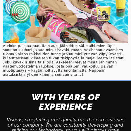
Aurinko paistaa puolittain auki jääneiden sälekaihtimien läpi
suoraan suuhuni ja saa minut havahtumaan. Vesihanan avaamisen
tuoma välitön raikkauden tunne jatkuu miellyttävän viipyilevästi –
kulauttaessani viimeisen tilkan tiskipöydällä majailleesta lasistani.
Joku kuvakin siinä taisi olla. Askeleeni vievät minut lähimmän
vaatemuodostelman luokse, josta päälleni valikoituu päivän
muotipläjäys – käytännöllisyyttä unohtamatta. Nappaan
ajatuksistani yhden kiinni ja seuraan sitä […]
WITH YEARS OF
EXPERIENCE
Visuals, storytelling and quality are the cornerstones
of our company. We are constantly developing and
refining our technology, so you will always have