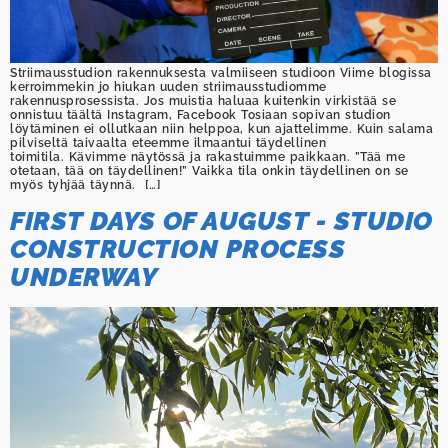
Striimausstudion rakennuksesta valmiiseen studioon Viime blogissa
kerroimmekin jo hiukan uuden striimausstudiomme
rakennusprosessista. Jos muistia haluaa kuitenkin virkistää se
onnistuu täältä Instagram, Facebook Tosiaan sopivan studion
löytäminen ei ollutkaan niin helppoa, kun ajattelimme. Kuin salama
pilviseltä taivaalta eteemme ilmaantui täydellinen
toimitila. Kävimme näytössä ja rakastuimme paikkaan. ”Tää me
otetaan, tää on täydellinen!” Vaikka tila onkin täydellinen on se
myös tyhjää täynnä. […]
FIRST DAYS OF AUGUST - STUDIO
CONSTRUCTION PROCESS
UNDERWAY