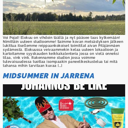
Voi Pojat! Elokuu on vihdoin täällä ja nyt pääsee taas kytkemään!
Nimittäin uuteen studioomme! Saimme kovan metsästyksen jälkeen
lukittua itsellemme reippaankokoiset toimitilat aivan Pitäjänmäen
sydämestä. Elokuussa veivaammekin kelaa uuteen lokaatioon ja
kartoitamme syyskauden keikkakalenteria jossa on vielä onneksi
tilaa, vink vink. Rakennamme studion jossa voimme
tulevaisuudessa tuottaa isompaakin paneelikeskustelua tai mitä
tahansa mihin tarvitaan kuvaa […]
MIDSUMMER IN JARRENA