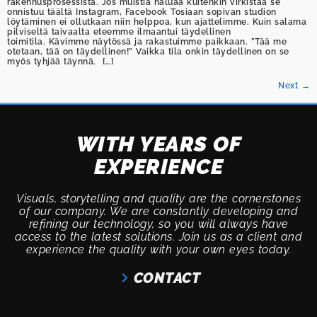
rakennusprosessista. Jos muistia haluaa kuitenkin virkistää se
onnistuu täältä Instagram, Facebook Tosiaan sopivan studion
löytäminen ei ollutkaan niin helppoa, kun ajattelimme. Kuin salama
pilviseltä taivaalta eteemme ilmaantui täydellinen
toimitila. Kävimme näytössä ja rakastuimme paikkaan. ”Tää me
otetaan, tää on täydellinen!” Vaikka tila onkin täydellinen on se
myös tyhjää täynnä. […]
Next
→
WITH YEARS OF
EXPERIENCE
Visuals, storytelling and quality are the cornerstones
of our company. We are constantly developing and
refining our technology, so you will always have
access to the latest solutions. Join us as a client and
experience the quality with your own eyes today.
CONTACT