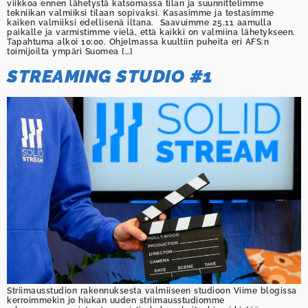
viikkoa ennen lähetystä katsomassa tilan ja suunnittelimme
tekniikan valmiiksi tilaan sopivaksi. Kasasimme ja testasimme
kaiken valmiiksi edellisenä iltana. Saavuimme 25.11 aamulla
paikalle ja varmistimme vielä, että kaikki on valmiina lähetykseen.
Tapahtuma alkoi 10:00. Ohjelmassa kuultiin puheita eri AFS:n
toimijoilta ympäri Suomea […]
STREAMING STUDIO #1
Striimausstudion rakennuksesta valmiiseen studioon Viime blogissa
kerroimmekin jo hiukan uuden striimausstudiomme