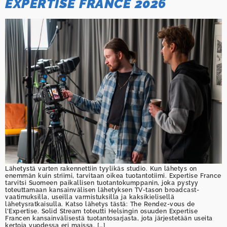
EXPERTISE FRANCE 2026
Lähetystä varten rakennettiin tyylikäs studio. Kun lähetys on
enemmän kuin striimi, tarvitaan oikea tuotantotiimi. Expertise France
tarvitsi Suomeen paikallisen tuotantokumppanin, joka pystyy
toteuttamaan kansainvälisen lähetyksen TV-tason broadcast-
vaatimuksilla, useilla varmistuksilla ja kaksikielisellä
lähetysratkaisulla. Katso lähetys tästä: The Rendez-vous de
l’Expertise. Solid Stream toteutti Helsingin osuuden Expertise
Francen kansainvälisestä tuotantosarjasta, jota järjestetään useita
kertoja vuodessa eri maissa. […]