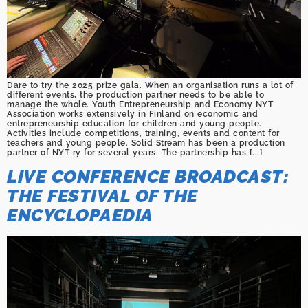
Dare to try the 2025 prize gala. When an organisation runs a lot of
different events, the production partner needs to be able to
manage the whole. Youth Entrepreneurship and Economy NYT
Association works extensively in Finland on economic and
entrepreneurship education for children and young people.
Activities include competitions, training, events and content for
teachers and young people. Solid Stream has been a production
partner of NYT ry for several years. The partnership has [...]
LIVE CONFERENCE BROADCAST:
THE FESTIVAL OF THE
ENCYCLOPAEDIA