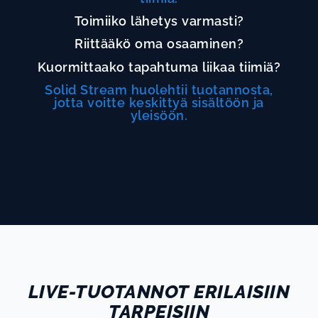
Toimiiko lähetys varmasti?
Riittääkö oma osaaminen?
Kuormittaako tapahtuma liikaa tiimiä?
Solid Stream huolehtii tuotannosta,
jotta voitte keskittyä sisältöön ja
yleisöön.
LIVE-TUOTANNOT ERILAISIIN
TARPEISIIN