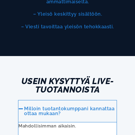
ammattimaiselta.
– Yleisö keskittyy sisältöön.
– Viesti tavoittaa yleisön tehokkaasti.
USEIN KYSYTTYÄ LIVE-
TUOTANNOISTA
Milloin tuotantokumppani kannattaa
ottaa mukaan?
Mahdollisimman aikaisin.