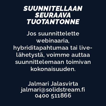
SUUNNITELLAAN
SEURAAVA
TUOTANTONNE
Jos suunnittelette
webinaaria,
hybriditapahtumaa tai live-
lähetystä, voimme auttaa
suunnittelemaan toimivan
kokonaisuuden.
Jalmari Jalasvirta
jalmari@solidstream.fi
0400 511866