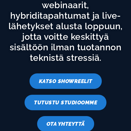
webinaarit,
hybriditapahtumat ja live-
lähetykset alusta loppuun,
jotta voitte keskittyä
sisältöön ilman tuotannon
teknistä stressiä.
KATSO SHOWREELIT
TUTUSTU STUDIOOMME
OTA YHTEYTTÄ